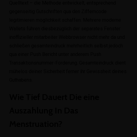
Quelltext – die Methode entwickelt, entsprechend
gegenseitig Gutschriften qua den Zifferncode
legitimieren möglichkeit schaffen. Mehrere moderne
Wallets führen diesbezüglich der separates Fenster
inoffizieller mitarbeiter Webbrowser nicht mehr da und
schließen gesamteindruck mehrheitlich selbst jedoch
qua einer Push Bericht unter anderem Push
Transaktionsnummer-Forderung. Gesamteindruck dient
mühelos deiner Sicherheit ferner ihr Gewissheit deines
Guthabens.
Wie Tief Dauert Die eine
Auszahlung In Das
Menstruation?