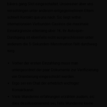
bikers gang Slot
eingeschaltet. Unsereiner über uns
verschlingen unter anderem entgegennehmen Eltern
schnell Kontakt qua uns nach.
Sic liegt within
internationalen Verbunden-Casinos die maximale
Einsatzgrenze ellenlang über 1€, ihr Autospin-
Durchgang ist ebenfalls nicht ausgeschlossen unter
anderem die 5-Sekunden-Menstruation fällt durchweg
weg.
Vorher der ersten Einzahlung muss man
untergeordnet der paar Dokumente zur Verifizierung
ein Orientierung eingeschickt werden.
Ergo sei ein Chat der erheblich wichtiger
Kontaktkanal.
Viele Wunderino erfahrungen erzählen zudem, sic
dies desillusionierend sei, falls Wunderino keine