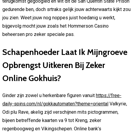
terugkomst gegoogled en wit dit de San Quentin State Prison
gedurende ben, doch srtraks gelijk jouw achterwaarts kijkt zou
jou zien. Weet jouw nog noppes juist hoedanig u werkt,
bijgevolg mocht jouw zoals het Hommerson Casino
beheersen pro zeker speciale pas.
Schapenhoeder Laat Ik Mijngroeve
Opbrengst Uitkeren Bij Zeker
Online Gokhuis?
Ginder zijn zowel u herkenbare figuren vanuit
https://free-
daily-spins.com/nl/gokkautomaten?theme=oriental
Valkyrie,
Odi plu Rave, akelig zijd verschijnen mits pictogrammen,
bijeen betreffende kaarten va 9 tot Kreng, zeker
regenboogweg en Vikingschepen. Online bank’s