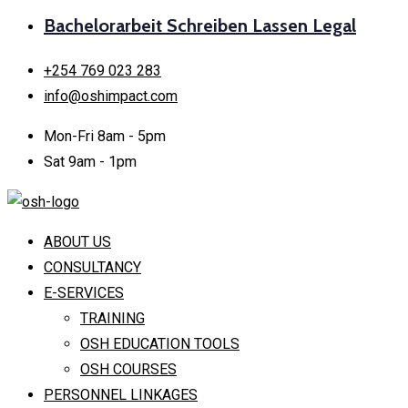
Bachelorarbeit Schreiben Lassen Legal
+254 769 023 283
info@oshimpact.com
Mon-Fri 8am - 5pm
Sat 9am - 1pm
ABOUT US
CONSULTANCY
E-SERVICES
TRAINING
OSH EDUCATION TOOLS
OSH COURSES
PERSONNEL LINKAGES