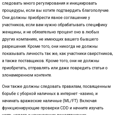
следовать много регулирования и инициировать
процедуры, если вы хотите подтвердить благополучие.
Они должны приобрести явное соглашение у
участников, если вам нужно обрабатывать специфику
женщины, и не обязательно процент оно в любых
других компаниях, не имеющих вашего бывшего
разрешения. Кроме того, они никогда не должны
показывать личность так же, как участники сверстников,
а также поставщиков. Кроме того, они не должны
приобретать, отправлять или даже повредить статьи о
злонамеренном контенте.
Они также должны следовать правилам, посвященным
борьбе с уборкой наличных в интернет -казино, и
начинать вражеские наличные (ML/FT). Включая
функционирующие проверки CDD и начните изучать