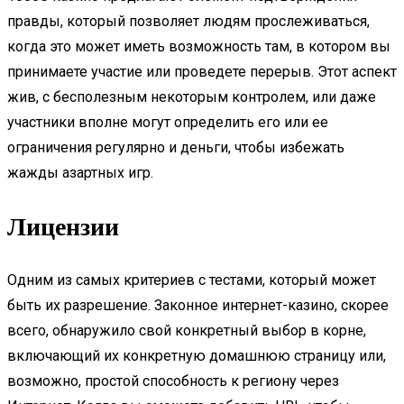
правды, который позволяет людям прослеживаться,
когда это может иметь возможность там, в котором вы
принимаете участие или проведете перерыв. Этот аспект
жив, с бесполезным некоторым контролем, или даже
участники вполне могут определить его или ее
ограничения регулярно и деньги, чтобы избежать
жажды азартных игр.
Лицензии
Одним из самых критериев с тестами, который может
быть их разрешение. Законное интернет-казино, скорее
всего, обнаружило свой конкретный выбор в корне,
включающий их конкретную домашнюю страницу или,
возможно, простой способность к региону через