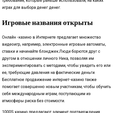
требования, которые раньше использовали, на каких
играх для выбора денег денег.
Игровые названия открыты
Онлайн -казино в Интернете предлагает множество
видеоигр, например, электронные игровые автоматы,
ставки и начинайте блэкджек.Люди борются друг с
другом в отношении личного Ника, позволяя им
экспериментировать с методами, чтобы увидеть его или
ее, требующие давления на фактические деньги.
Бесплатное продвижение интернет-казино также
помогает совершенно новым участникам, чтобы обучить
себя международным играм, поступающим из
атмосферы риска без стоимости.
1000S казино предлагают элемент подтверждения