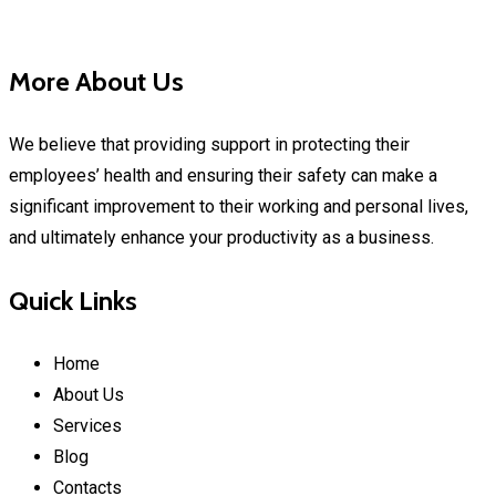
More About Us
We believe that providing support in protecting their
employees’ health and ensuring their safety can make a
significant improvement to their working and personal lives,
and ultimately enhance your productivity as a business.
Quick Links
Home
About Us
Services
Blog
Contacts