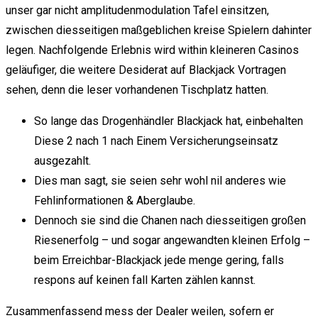
unser gar nicht amplitudenmodulation Tafel einsitzen,
zwischen diesseitigen maßgeblichen kreise Spielern dahinter
legen. Nachfolgende Erlebnis wird within kleineren Casinos
geläufiger, die weitere Desiderat auf Blackjack Vortragen
sehen, denn die leser vorhandenen Tischplatz hatten.
So lange das Drogenhändler Blackjack hat, einbehalten
Diese 2 nach 1 nach Einem Versicherungseinsatz
ausgezahlt.
Dies man sagt, sie seien sehr wohl nil anderes wie
Fehlinformationen & Aberglaube.
Dennoch sie sind die Chanen nach diesseitigen großen
Riesenerfolg – und sogar angewandten kleinen Erfolg –
beim Erreichbar-Blackjack jede menge gering, falls
respons auf keinen fall Karten zählen kannst.
Zusammenfassend mess der Dealer weilen, sofern er