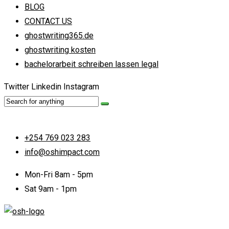
BLOG
CONTACT US
ghostwriting365.de
ghostwriting kosten
bachelorarbeit schreiben lassen legal
Twitter
Linkedin
Instagram
+254 769 023 283
info@oshimpact.com
Mon-Fri 8am - 5pm
Sat 9am - 1pm