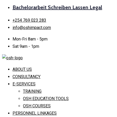
Bachelorarbeit Schreiben Lassen Legal
+254 769 023 283
info@oshimpact.com
Mon-Fri 8am - 5pm
Sat 9am - 1pm
ABOUT US
CONSULTANCY
E-SERVICES
TRAINING
OSH EDUCATION TOOLS
OSH COURSES
PERSONNEL LINKAGES