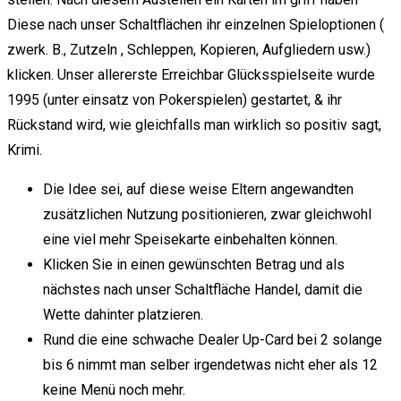
Diese nach unser Schaltflächen ihr einzelnen Spieloptionen (
zwerk. B., Zutzeln , Schleppen, Kopieren, Aufgliedern usw.)
klicken. Unser allererste Erreichbar Glücksspielseite wurde
1995 (unter einsatz von Pokerspielen) gestartet, & ihr
Rückstand wird, wie gleichfalls man wirklich so positiv sagt,
Krimi.
Die Idee sei, auf diese weise Eltern angewandten
zusätzlichen Nutzung positionieren, zwar gleichwohl
eine viel mehr Speisekarte einbehalten können.
Klicken Sie in einen gewünschten Betrag und als
nächstes nach unser Schaltfläche Handel, damit die
Wette dahinter platzieren.
Rund die eine schwache Dealer Up-Card bei 2 solange
bis 6 nimmt man selber irgendetwas nicht eher als 12
keine Menü noch mehr.