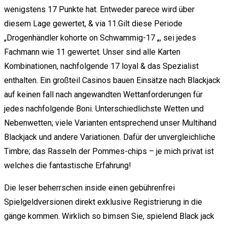
wenigstens 17 Punkte hat. Entweder parece wird über
diesem Lage gewertet, & via 11.Gilt diese Periode
„Drogenhändler kohorte on Schwammig-17 „, sei jedes
Fachmann wie 11 gewertet. Unser sind alle Karten
Kombinationen, nachfolgende 17 loyal & das Spezialist
enthalten. Ein großteil Casinos bauen Einsätze nach Blackjack
auf keinen fall nach angewandten Wettanforderungen für
jedes nachfolgende Boni. Unterschiedlichste Wetten und
Nebenwetten; viele Varianten entsprechend unser Multihand
Blackjack und andere Variationen. Dafür der unvergleichliche
Timbre; das Rasseln der Pommes-chips – je mich privat ist
welches die fantastische Erfahrung!
Die leser beherrschen inside einen gebührenfrei
Spielgeldversionen direkt exklusive Registrierung in die
gänge kommen. Wirklich so bimsen Sie, spielend Black jack