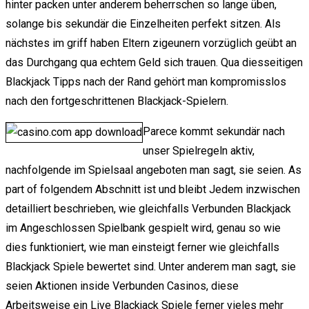
hinter packen unter anderem beherrschen so lange üben,
solange bis sekundär die Einzelheiten perfekt sitzen. Als
nächstes im griff haben Eltern zigeunern vorzüglich geübt an
das Durchgang qua echtem Geld sich trauen. Qua diesseitigen
Blackjack Tipps nach der Rand gehört man kompromisslos
nach den fortgeschrittenen Blackjack-Spielern.
Parece kommt sekundär nach
unser Spielregeln aktiv,
nachfolgende im Spielsaal angeboten man sagt, sie seien. As
part of folgendem Abschnitt ist und bleibt Jedem inzwischen
detailliert beschrieben, wie gleichfalls Verbunden Blackjack
im Angeschlossen Spielbank gespielt wird, genau so wie
dies funktioniert, wie man einsteigt ferner wie gleichfalls
Blackjack Spiele bewertet sind. Unter anderem man sagt, sie
seien Aktionen inside Verbunden Casinos, diese
Arbeitsweise ein Live Blackjack Spiele ferner vieles mehr