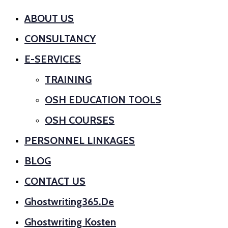
ABOUT US
CONSULTANCY
E-SERVICES
TRAINING
OSH EDUCATION TOOLS
OSH COURSES
PERSONNEL LINKAGES
BLOG
CONTACT US
Ghostwriting365.de
Ghostwriting Kosten