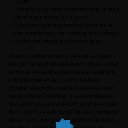
langues.
En fonction du système de paiement choisi, le dépôt
minimum peut être de 20 à 30 euros.
Nous avons également apprécié la possibilité de
jouer en mode démo, une fonctionnalité qui n’est pas
toujours proposée par les casinos en ligne.
De plus, une distinction plus claire entre les niveaux 1
et 2, avec des avantages spécifiques à chacun, pourrait
encourager les joueurs à progresser plus rapidement.
Si le programme VIP de CrownPlay Casino est
compétitif, nous avons constaté quelques écarts par
rapport à d’autres casinos en ligne. En conséquence,
nous avons reçu un bonus de 20 €, portant notre total à
40 € (+ 200 FS + 1 essai Bonus Crab) pour commencer
à jouer. Nous avons apprécié la générosité de ce pack