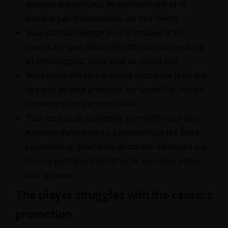
applique une politique de confidentialité et ne
divulgue pas d’informations sur ses clients.
Vous pourrez interagir avec le croupier et les
joueurs en ligne, dans cette diffusion en direct, via
un streaming HD, d’une salle de casino réel.
Nous avons été agréablement surpris par la variété
des jeux de table proposés sur CrownPlay, malgré
l’absence d’une section dédiée.
Tous les jeux de Crownplay sont vérifiés par des
auditeurs indépendants, s’assurant que les titres
possèdent un générateur de nombre aléatoires aux
normes (système RNG) et qu’ils sont donc justes
pour le joueur.
The player struggles with the casino’s
promotion.