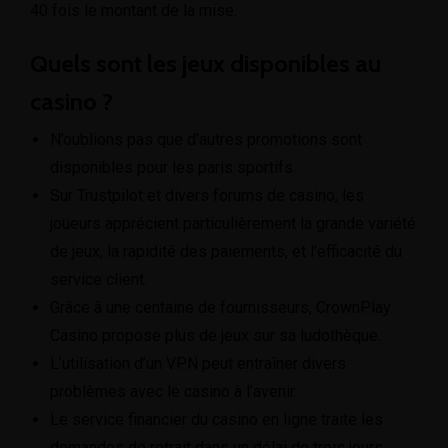
40 fois le montant de la mise.
Quels sont les jeux disponibles au
casino ?
N’oublions pas que d’autres promotions sont
disponibles pour les paris sportifs.
Sur Trustpilot et divers forums de casino, les
joueurs apprécient particulièrement la grande variété
de jeux, la rapidité des paiements, et l’efficacité du
service client.
Grâce à une centaine de fournisseurs, CrownPlay
Casino propose plus de jeux sur sa ludothèque.
L’utilisation d’un VPN peut entraîner divers
problèmes avec le casino à l’avenir.
Le service financier du casino en ligne traite les
demandes de retrait dans un délai de trois jours