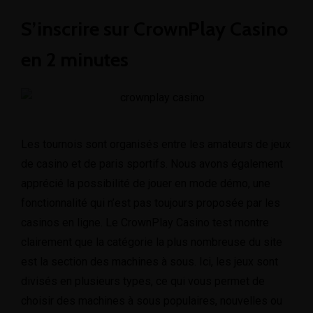
S’inscrire sur CrownPlay Casino
en 2 minutes
Les tournois sont organisés entre les amateurs de jeux
de casino et de paris sportifs. Nous avons également
apprécié la possibilité de jouer en mode démo, une
fonctionnalité qui n’est pas toujours proposée par les
casinos en ligne. Le CrownPlay Casino test montre
clairement que la catégorie la plus nombreuse du site
est la section des machines à sous. Ici, les jeux sont
divisés en plusieurs types, ce qui vous permet de
choisir des machines à sous populaires, nouvelles ou