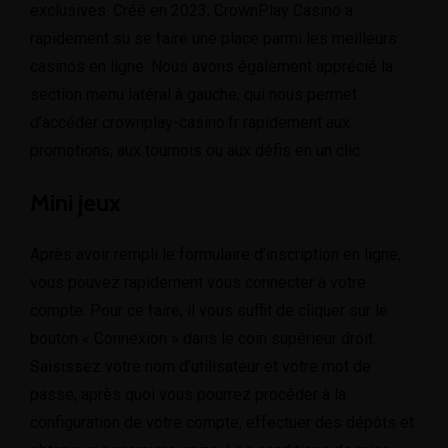
exclusives. Créé en 2023, CrownPlay Casino a
rapidement su se faire une place parmi les meilleurs
casinos en ligne. Nous avons également apprécié la
section menu latéral à gauche, qui nous permet
d’accéder
crownplay-casino.fr
rapidement aux
promotions, aux tournois ou aux défis en un clic.
Mini jeux
Après avoir rempli le formulaire d’inscription en ligne,
vous pouvez rapidement vous connecter à votre
compte. Pour ce faire, il vous suffit de cliquer sur le
bouton « Connexion » dans le coin supérieur droit.
Saisissez votre nom d’utilisateur et votre mot de
passe, après quoi vous pourrez procéder à la
configuration de votre compte, effectuer des dépôts et