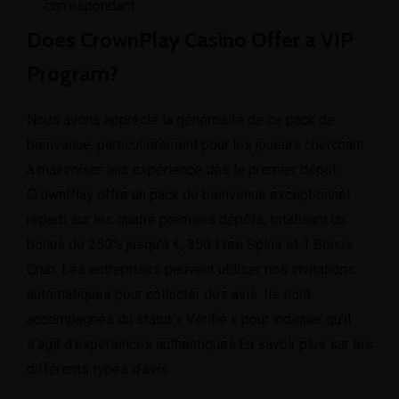
correspondant.
Does CrownPlay Casino Offer a VIP
Program?
Nous avons apprécié la générosité de ce pack de
bienvenue, particulièrement pour les joueurs cherchant
à maximiser leur expérience dès le premier dépôt.
CrownPlay offre un pack de bienvenue exceptionnel
réparti sur les quatre premiers dépôts, totalisant un
bonus de 250% jusqu’à €, 350 Free Spins et 1 Bonus
Crab. Les entreprises peuvent utiliser nos invitations
automatiques pour collecter des avis. Ils sont
accompagnés du statut « Vérifié » pour indiquer qu’il
s’agit d’expériences authentiques.En savoir plus sur les
différents types d’avis.