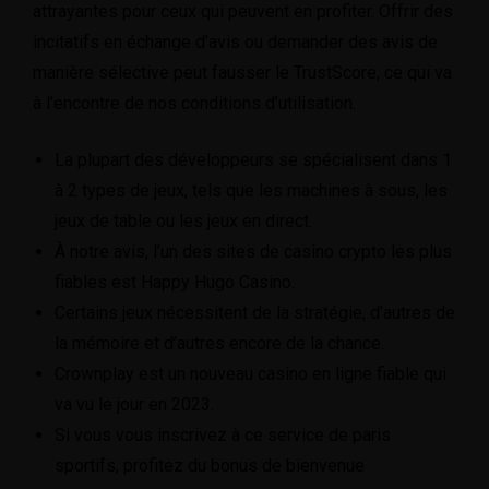
attrayantes pour ceux qui peuvent en profiter. Offrir des
incitatifs en échange d’avis ou demander des avis de
manière sélective peut fausser le TrustScore, ce qui va
à l’encontre de nos conditions d’utilisation.
La plupart des développeurs se spécialisent dans 1
à 2 types de jeux, tels que les machines à sous, les
jeux de table ou les jeux en direct.
À notre avis, l’un des sites de casino crypto les plus
fiables est Happy Hugo Casino.
Certains jeux nécessitent de la stratégie, d’autres de
la mémoire et d’autres encore de la chance.
Crownplay est un nouveau casino en ligne fiable qui
va vu le jour en 2023.
Si vous vous inscrivez à ce service de paris
sportifs, profitez du bonus de bienvenue