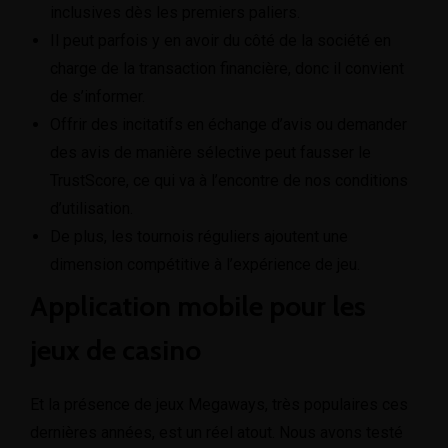
inclusives dès les premiers paliers.
Il peut parfois y en avoir du côté de la société en
charge de la transaction financière, donc il convient
de s’informer.
Offrir des incitatifs en échange d’avis ou demander
des avis de manière sélective peut fausser le
TrustScore, ce qui va à l’encontre de nos conditions
d’utilisation.
De plus, les tournois réguliers ajoutent une
dimension compétitive à l’expérience de jeu.
Application mobile pour les
jeux de casino
Et la présence de jeux Megaways, très populaires ces
dernières années, est un réel atout. Nous avons testé