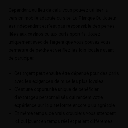
Cependant, au lieu de cela, vous pouvez utiliser la
version mobile adaptée du site. La Planque Du Joueur
est indépendant et n’est pas responsable des pertes
liées aux casinos ou aux paris sportifs. Jouez
uniquement avec de l’argent que vous pouvez vous
permettre de perdre et vérifiez les lois locales avant
de participer.
Cet argent peut ensuite être dépensé pour des paris
avec les exigences de mise les plus loyales.
C’est une opportunité unique de bénéficier
d’avantages personnalisés qui rendent votre
expérience sur la plateforme encore plus agréable.
En même temps, de vrais croupiers vous attendent
ici, qui jouent en temps réel et parlent différentes