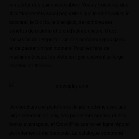
remporter des gains incroyables. Vous y trouverez des
divertissements aussi populaires que le vidéo poker, le
baccarat, le Sic Bo, le blackjack, de nombreuses
variétés de roulette et bien d’autres encore. C’est
l’occasion de remporter l’un des nombreux gros gains
et de passer un bon moment. Pour les fans de
machines à sous, les slots en ligne couvrent un large
éventail de thèmes.
Je cherchais une plateforme de jeu moderne avec une
large sélection de jeux, des paiements rapides et des
bonus avantageux, et CrownPlay casino en ligne répond
parfaitement à ma demande. Le catalogue comprend