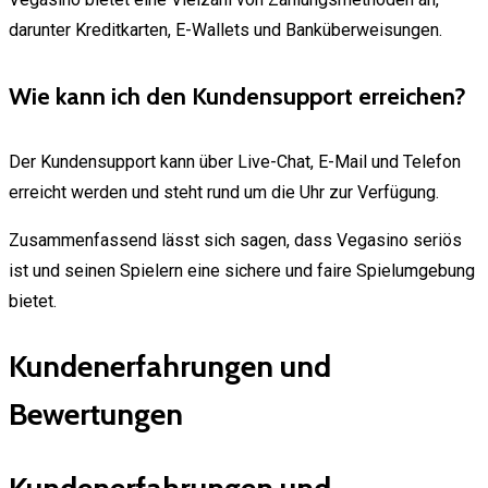
darunter Kreditkarten, E-Wallets und Banküberweisungen.
Wie kann ich den Kundensupport erreichen?
Der Kundensupport kann über Live-Chat, E-Mail und Telefon
erreicht werden und steht rund um die Uhr zur Verfügung.
Zusammenfassend lässt sich sagen, dass Vegasino seriös
ist und seinen Spielern eine sichere und faire Spielumgebung
bietet.
Kundenerfahrungen und
Bewertungen
Kundenerfahrungen und