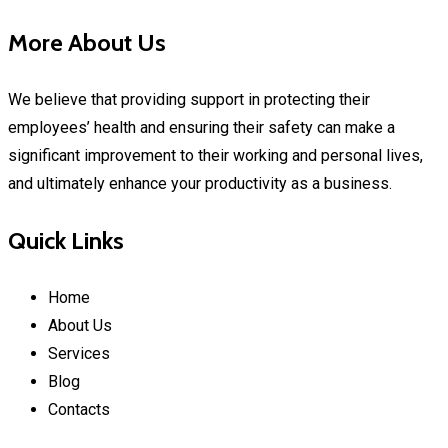
More About Us
We believe that providing support in protecting their
employees’ health and ensuring their safety can make a
significant improvement to their working and personal lives,
and ultimately enhance your productivity as a business.
Quick Links
Home
About Us
Services
Blog
Contacts