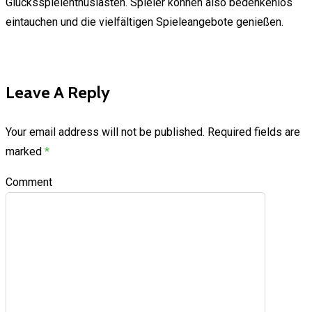
Glücksspielenthusiasten. Spieler können also bedenkenlos
eintauchen und die vielfältigen Spieleangebote genießen.
Leave A Reply
Your email address will not be published.
Required fields are
marked
*
Comment