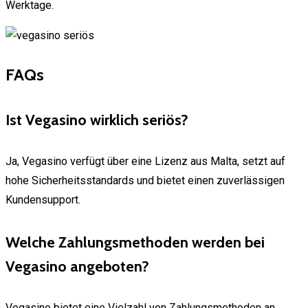
Werktage.
FAQs
Ist Vegasino wirklich seriös?
Ja, Vegasino verfügt über eine Lizenz aus Malta, setzt auf
hohe Sicherheitsstandards und bietet einen zuverlässigen
Kundensupport.
Welche Zahlungsmethoden werden bei
Vegasino angeboten?
Vegasino bietet eine Vielzahl von Zahlungsmethoden an,