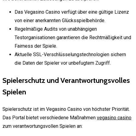
Das Vegasino Casino verfügt über eine gültige Lizenz
von einer anerkannten Glücksspielbehörde.
Regelmäßige Audits von unabhängigen
Testorganisationen garantieren die Rechtmäßigkeit und
Fairness der Spiele.
Aktuelle SSL-Verschlüsselungstechnologien sichern
die Daten der Spieler vor unbefugtem Zugriff.
Spielerschutz und Verantwortungsvolles
Spielen
Spielerschutz ist im Vegasino Casino von höchster Priorität.
Das Portal bietet verschiedene Maßnahmen
vegasino casino
zum verantwortungsvollen Spielen an: