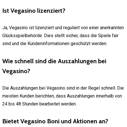
Ist Vegasino lizenziert?
Ja, Vegasino ist lizenziert und reguliert von einer anerkannten
Glücksspielbehörde. Dies stellt sicher, dass die Spiele fair
sind und die Kundeninformationen geschützt werden.
Wie schnell sind die Auszahlungen bei
Vegasino?
Die Auszahlungen bei Vegasino sind in der Regel schnell. Die
meisten Kunden berichten, dass Auszahlungen innerhalb von
24 bis 48 Stunden bearbeitet werden.
Bietet Vegasino Boni und Aktionen an?