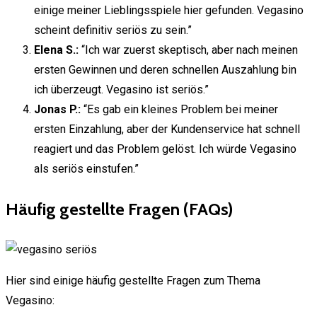
einige meiner Lieblingsspiele hier gefunden. Vegasino
scheint definitiv seriös zu sein.”
Elena S.:
“Ich war zuerst skeptisch, aber nach meinen
ersten Gewinnen und deren schnellen Auszahlung bin
ich überzeugt. Vegasino ist seriös.”
Jonas P.:
“Es gab ein kleines Problem bei meiner
ersten Einzahlung, aber der Kundenservice hat schnell
reagiert und das Problem gelöst. Ich würde Vegasino
als seriös einstufen.”
Häufig gestellte Fragen (FAQs)
Hier sind einige häufig gestellte Fragen zum Thema
Vegasino: