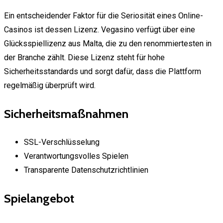
Ein entscheidender Faktor für die Seriosität eines Online-
Casinos ist dessen Lizenz. Vegasino verfügt über eine
Glücksspiellizenz aus Malta, die zu den renommiertesten in
der Branche zählt. Diese Lizenz steht für hohe
Sicherheitsstandards und sorgt dafür, dass die Plattform
regelmäßig überprüft wird.
Sicherheitsmaßnahmen
SSL-Verschlüsselung
Verantwortungsvolles Spielen
Transparente Datenschutzrichtlinien
Spielangebot