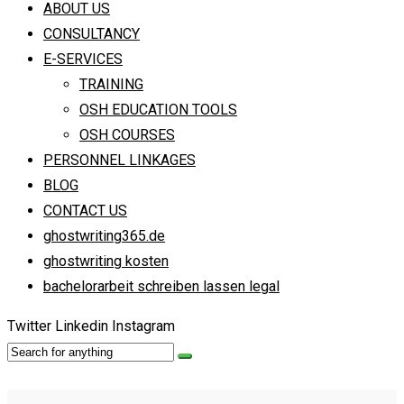
ABOUT US
CONSULTANCY
E-SERVICES
TRAINING
OSH EDUCATION TOOLS
OSH COURSES
PERSONNEL LINKAGES
BLOG
CONTACT US
ghostwriting365.de
ghostwriting kosten
bachelorarbeit schreiben lassen legal
Twitter
Linkedin
Instagram