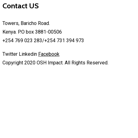
Contact US
Towers, Baricho Road.
Kenya. P.O box 3881-00506
+254 769 023 283/+254 731 394 973
Twitter
Linkedin
Facebook
Copyright 2020 OSH Impact. All Rights Reserved.