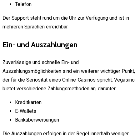
Telefon
Der Support steht rund um die Uhr zur Verfügung und ist in
mehreren Sprachen erreichbar.
Ein- und Auszahlungen
Zuverlässige und schnelle Ein- und
Auszahlungsmöglichkeiten sind ein weiterer wichtiger Punkt,
der für die Seriosität eines Online-Casinos spricht. Vegasino
bietet verschiedene Zahlungsmethoden an, darunter:
Kreditkarten
E-Wallets
Banküberweisungen
Die Auszahlungen erfolgen in der Regel innerhalb weniger