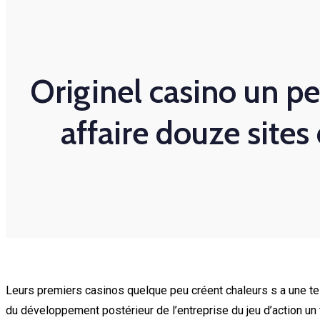
Originel casino un p
affaire douze site
Leurs premiers casinos quelque peu créent chaleurs s a une tel
du développement postérieur de l’entreprise du jeu d’action un 