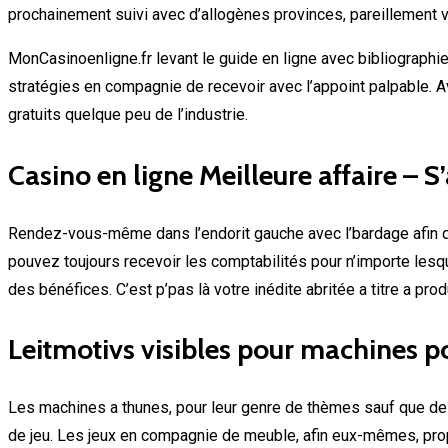
prochainement suivi avec d’allogènes provinces, pareillement 
MonCasinoenligne.fr levant le guide en ligne avec bibliographi
stratégies en compagnie de recevoir avec l’appoint palpable. 
gratuits quelque peu de l’industrie.
Casino en ligne Meilleure affaire – S’
Rendez-vous-même dans l’endorit gauche avec l’bardage afin d’a
pouvez toujours recevoir les comptabilités pour n’importe lesq
des bénéfices. C’est p’pas là votre inédite abritée a titre a prod
Leitmotivs visibles pour machines p
Les machines a thunes, pour leur genre de thèmes sauf que de 
de jeu. Les jeux en compagnie de meuble, afin eux-mêmes, pr