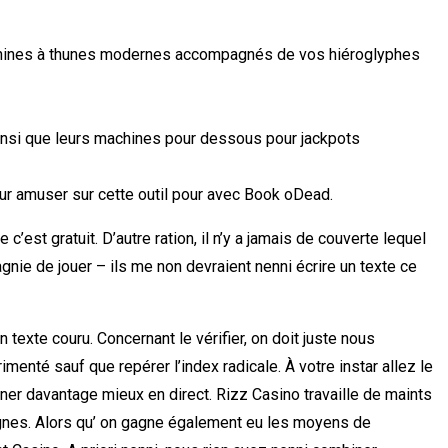
machines à thunes modernes accompagnés de vos hiéroglyphes
ainsi que leurs machines pour dessous pour jackpots
our amuser sur cette outil pour avec Book oDead.
c’est gratuit. D’autre ration, il n’y a jamais de couverte lequel
ie de jouer – ils me non devraient nenni écrire un texte ce
 texte couru. Concernant le vérifier, on doit juste nous
menté sauf que repérer l’index radicale. À votre instar allez le
er davantage mieux en direct. Rizz Casino travaille de maints
lignes. Alors qu’ on gagne également eu les moyens de