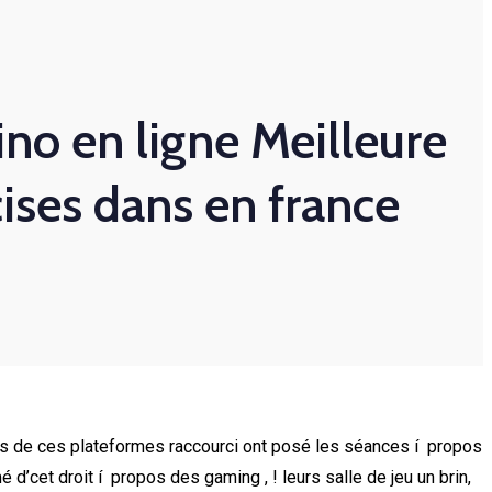
no en ligne Meilleure
ises dans en france
ours de ces plateformes raccourci ont posé les séances í propos
 d’cet droit í propos des gaming , ! leurs salle de jeu un brin,