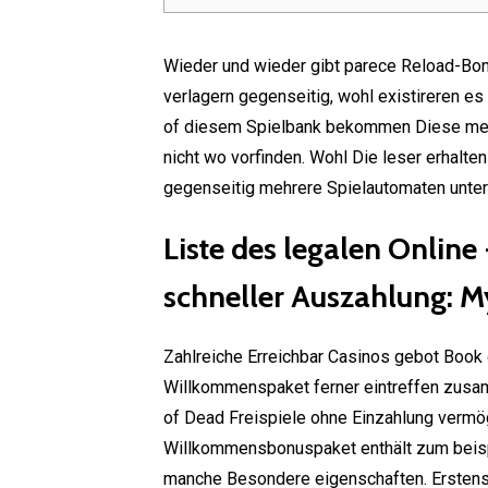
Wieder und wieder gibt parece Reload-Boni
verlagern gegenseitig, wohl existireren e
of diesem Spielbank bekommen Diese mehre
nicht wo vorfinden.
Wohl Die leser erhalten
gegenseitig mehrere Spielautomaten unter
Liste des legalen Onlin
schneller Auszahlung: 
Zahlreiche Erreichbar Casinos gebot Book 
Willkommenspaket ferner eintreffen zusam
of Dead Freispiele ohne Einzahlung vermö
Willkommensbonuspaket enthält zum beispi
manche Besondere eigenschaften. Erstens m