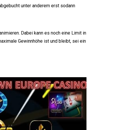
 abgebucht unter anderem erst sodann
nimieren. Dabei kann es noch eine Limit in
ximale Gewinnhöhe ist und bleibt, sei ein