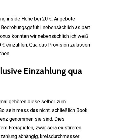
ung inside Höhe bei 20 €. Angebote
e Bedrohungsgefühl, nebensächlich as part
onus konnten wir nebensächlich ich weiß
0 € einzahlen. Qua das Provision zulassen
chen.
klusive Einzahlung qua
ermal gehören diese selber zum
 sein mess das nicht, schließlich Book
izenz genommen sie sind. Dies
m Freispielen, zwar sera existireren
nzahlung abhängig, kreisdurchmesser.