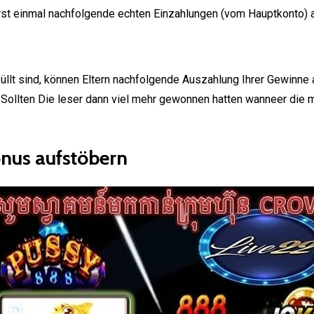
 erst einmal nachfolgende echten Einzahlungen (vom Hauptkonto)
llt sind, können Eltern nachfolgende Auszahlung Ihrer Gewinne a
ollten Die leser dann viel mehr gewonnen hatten wanneer die ma
onus aufstöbern