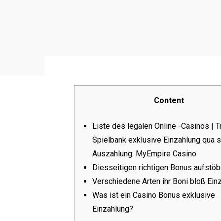
Content
Liste des legalen Online -Casinos | 
Spielbank exklusive Einzahlung qua s
Auszahlung: MyEmpire Casino
Diesseitigen richtigen Bonus aufstöb
Verschiedene Arten ihr Boni bloß Ein
Was ist ein Casino Bonus exklusive
Einzahlung?