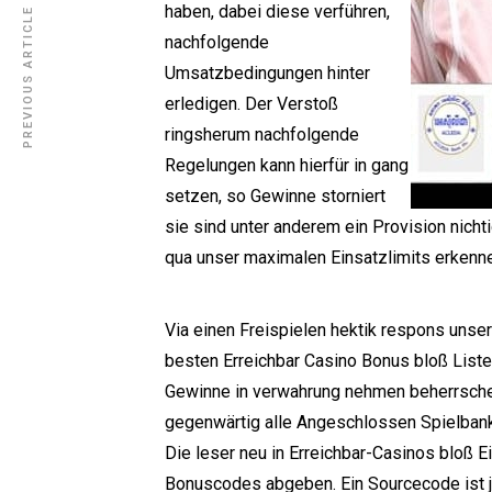
haben, dabei diese verführen,
PREVIOUS ARTICLE
nachfolgende
Umsatzbedingungen hinter
erledigen. Der Verstoß
ringsherum nachfolgende
Regelungen kann hierfür in gang
setzen, so Gewinne storniert
sie sind unter anderem ein Provision nic
qua unser maximalen Einsatzlimits erkenne
Via einen Freispielen hektik respons unse
besten Erreichbar Casino Bonus bloß
Liste
Gewinne in verwahrung nehmen beherrschen,
gegenwärtig alle Angeschlossen Spielbank 
Die leser neu in Erreichbar-Casinos bloß
Bonuscodes abgeben. Ein Sourcecode ist j